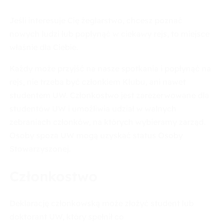
Jeśli interesuje Cię żeglarstwo, chcesz poznać
nowych ludzi lub popłynąć w ciekawy rejs, to miejsce
właśnie dla Ciebie.
Każdy może przyjść na nasze spotkania i popłynąć na
rejs, nie trzeba być członkiem Klubu, ani nawet
studentem UW. Członkostwo jest zarezerwowane dla
studentów UW i umożliwia udział w walnych
zebraniach członków, na których wybieramy zarząd.
Osoby spoza UW mogą uzyskać status Osoby
Stowarzyszonej.
Członkostwo
Deklarację członkowską może złożyć student lub
doktorant UW, który spełnił co