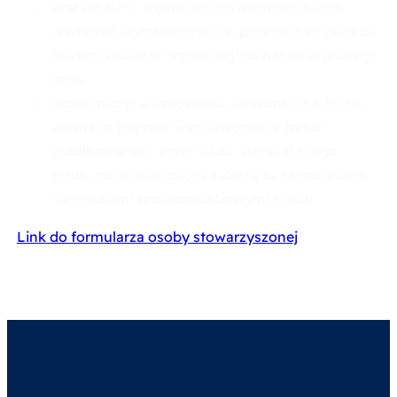
brał udział w organizacji co najmniej dwóch
wydarzeń wymienionych w poprzednim punkcie
lub brał udział w organizacji co najmniej jednego
rejsu
uczestniczył w kreowaniu wizerunku Klubu na
zewnątrz poprzez współtworzenie treści
publikowanych przez Klub i uzyskał z tego
tytułu polecenie członka Zarządu zajmującego
się mediami społecznościowymi Klubu
Link do formularza osoby stowarzyszonej